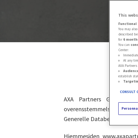
This webs
Functional 
You may also 
described bel
for
6 month
You can
cons
Center:
Immediatel
At any tim
AXA Partners 
Audienc
establish sta
Targeti
CONSULT O
AXA Partners Group respe
overensstemmelse med gæl
Personna
Generelle Databeskyttelsesf
Hjemmesiden www.axapartne