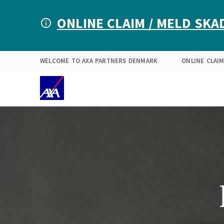
Find your solution
Expertise
About Us
Mar
ONLINE CLAIM / MELD SKA
WELCOME TO AXA PARTNERS DENMARK
ONLINE CLAIM