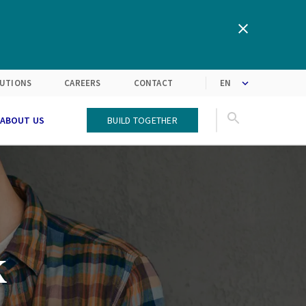
Inspiring from latest insights
Turning customers’
expectations into solutions
and future trends
LUTIONS
CAREERS
CONTACT
ABOUT US
Build Together
k