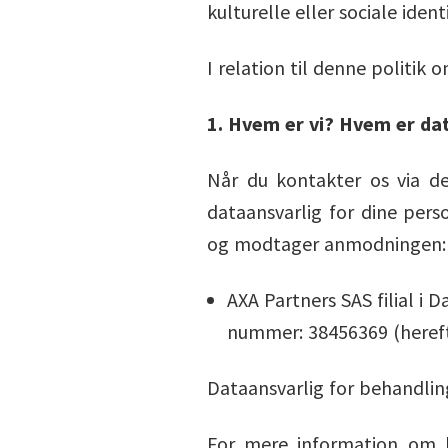
kulturelle eller sociale ident
I relation til denne politik 
1. Hvem er vi? Hvem er da
Når du kontakter os via d
dataansvarlig for dine per
og modtager anmodningen:
AXA Partners SAS filial i
nummer: 38456369 (hereft
Dataansvarlig for behandling
For mere information om b