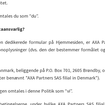
itet.
omtales du som “du”.
taansvarlig?
en dedikerede formular på Hjemmesiden, er AXA Par
sonoplysninger (dvs. den der bestemmer formålet og
 Danmark, beliggende på P.O. Box 701, 2605 Brøndby, 
er benævnt "AXA Partners SAS filial in Denmark").
en omtales i denne Politik som “vi”.
etingelserne, under hvilke AXA Partners SAS filia