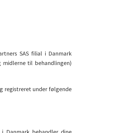
tners SAS filial i Danmark
 midlerne til behandlingen)
og registreret under følgende
l i Danmark behandler dine