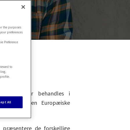
for the purposes
 your preferences
ie Preference
viewed to
ling.
profile.
onoplysninger behandles i
, herunder Den Europæiske
ept All
 præsentere de forskellige