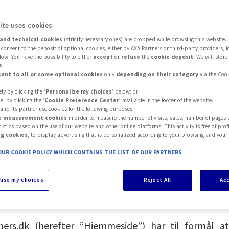
ite uses cookies
and technical cookies
(strictly necessary ones) are dropped while browsing this website.
consent to the deposit of optional cookies, either by AXA Partners or third-party providers, 
ow. You have the possibility to either
accept
or
refuse
the
cookie deposit
. We will store
s
.
ent to all or some optional cookies
only
depending on their category
via the Cook
y by clicking the ‘
Personalize my choices
’ below; or
e, by clicking the ‘
Cookie Preference Center
’ available in the footer of the website.
and its partner use cookies for the following purposes:
AXA – Privatlivspolitik
e measurement cookies
in order to measure the number of visits, sales, number of pages 
tistics based on the use of our website and other online platforms. This activity is free of profi
ng cookies
, to display advertising that is personalized according to your browsing and your 
UR COOKIE POLICY WHICH CONTAINS THE LIST OF OUR PARTNERS
kterer dit privatliv og sikrer, at dine pers
dende privatlivslovgivning og bedste praksis
lise my choices
Reject All
Acc
orordning (GDPR) (forordning (EU) 2016/679).
rs.dk (herefter “Hjemmeside”) har til formål at