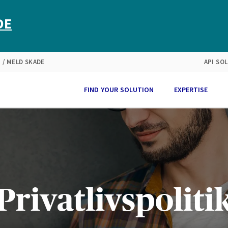
keting
DE
 / MELD SKADE
API SO
FIND YOUR SOLUTION
EXPERTISE
Privatlivspoliti